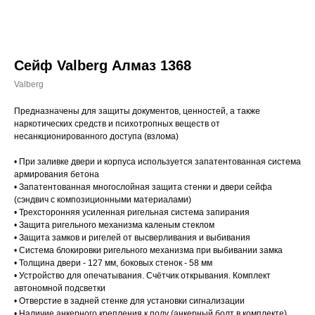
Сейф Valberg Алмаз 1368
Valberg
Предназначены для защиты документов, ценностей, а также
наркотических средств и психотропных веществ от
несанкционированного доступа (взлома)
• При заливке двери и корпуса используется запатентованная система
армирования бетона
• Запатентованная многослойная защита стенки и двери сейфа
(сэндвич с композиционными материалами)
• Трехсторонняя усиленная ригельная система запирания
• Защита ригельного механизма каленым стеклом
• Защита замков и ригелей от высверливания и выбивания
• Система блокировки ригельного механизма при выбивании замка
• Толщина двери - 127 мм, боковых стенок - 58 мм
• Устройство для опечатывания. Счётчик открывания. Комплект
автономной подсветки
• Отверстие в задней стенке для установки сигнализации
• Наличие анкерного крепления к полу (анкерный болт в комплекте)