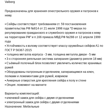
Valberg
Предназначены для хранения огнестрельного оружия и патронов к
нему.
• Сейфы соответствует требованиям ст. 59 постановления
правительства РФ №814 от 21 июля 1998 года "О мерах по
регулированию гражданского и служебного оружия и патронов к нему
на территории РФ" и п.166 приказа МВД РФ №288 от 12 апреля 1999
года
• Устойчивость к взлому соответствует классу оружейных сейфов А1 по
ГОСТ Р 56367-2015
• толщина металла корпуса - 3 мм, толщина металла двери - 5 мм
• 3-х сторонняя ригельная система запирания (диаметр ригеля 18 мм)
• Съёмный полочный блок позволяет увеличить количество хранимых
ружей
• Оборудованы патронным отделением, запирающимся на ключ,
полками и ложементами для ружей, ковриком
• Анкерные отверстия для крепления сейфа к полу и стене
• Опция: ложемент на магните
Варианты комплектаций:
• ключевой замок для сейфа с двумя отделениями
• электронный замок для сейфа с двумя отделениями
Назначение: Мебельные